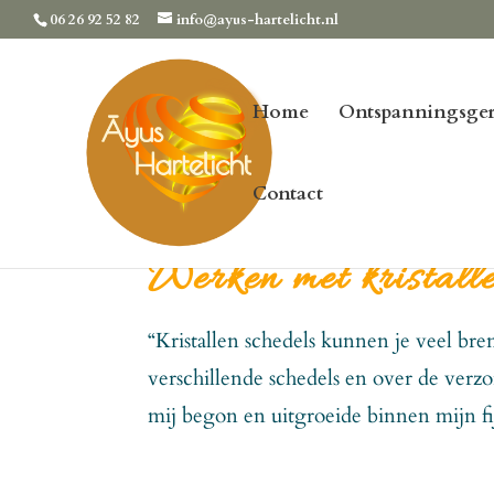
06 26 92 52 82
info@ayus-hartelicht.nl
Home
Ontspanningsger
Contact
Werken met kristalle
“Kristallen schedels kunnen je veel bre
verschillende schedels en over de verz
mij begon en uitgroeide binnen mijn fi