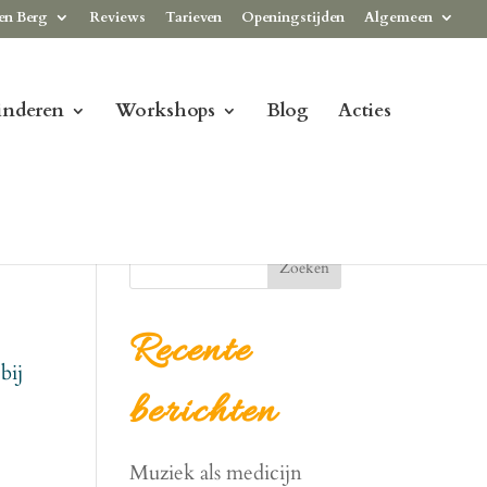
en Berg
Reviews
Tarieven
Openingstijden
Algemeen
inderen
Workshops
Blog
Acties
Zoeken
Recente
bij
berichten
Muziek als medicijn